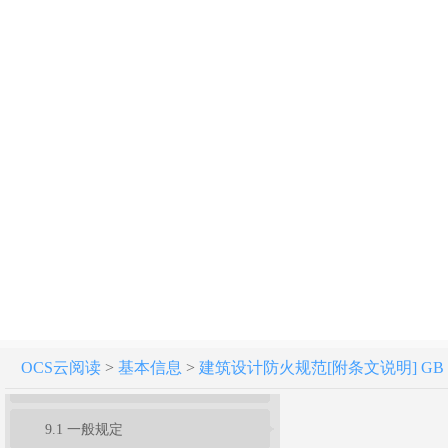
1 总 则
2 术语、符号
3 厂房和仓库
4 甲、乙、丙类液体、气体储罐(区)和可燃材料堆场
5 民用建筑
6 建筑构造
7 灭火救援设施
8 消防设施的设置
OCS云阅读
>
基本信息
>
建筑设计防火规范[附条文说明] GB 50
9 供暖、通风和空气调节
9.1 一般规定