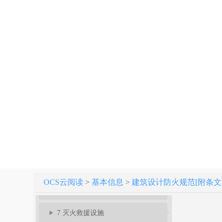
建筑设计防火规范 GB 50016-2014（2018年版）
1 总 则
2 术语、符号
3 厂房和仓库
4 甲、乙、丙类液体、气体储罐(区)和可燃材料堆场
5 民用建筑
OCS云阅读
>
基本信息
>
建筑设计防火规范[附条文说明]
6 建筑构造
7 灭火救援设施