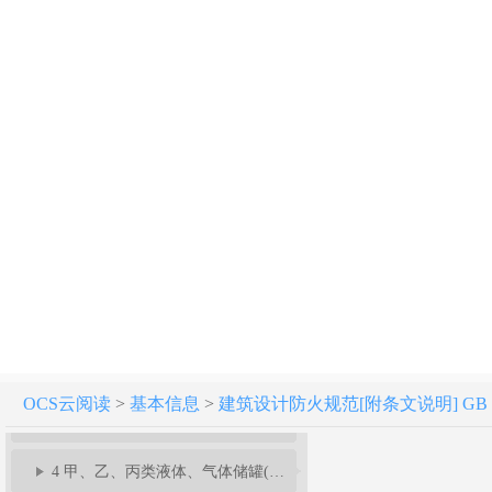
建筑设计防火规范 GB 50016-2014（2018年版）
1 总 则
2 术语、符号
OCS云阅读
>
基本信息
>
建筑设计防火规范[附条文说明] GB 50
3 厂房和仓库
4 甲、乙、丙类液体、气体储罐(区)和可燃材料堆场