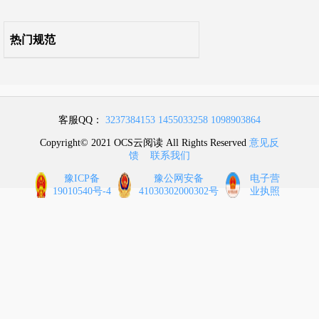
8 消防设施的设置
热门规范
9 供暖、通风和空气调节
10 电 气
客服QQ：
3237384153
1455033258
1098903864
11 木结构建筑
Copyright© 2021 OCS云阅读 All Rights Reserved
意见反
馈
联系我们
12 城市交通隧道
豫ICP备
豫公网安备
电子营
19010540号-4
41030302000302号
业执照
附录A 建筑高度和建筑层数的计算方法
附录B 防火间距的计算方法
附录C 隧道内承重结构体的耐火极限试验升温曲线和相应的判定标准
本规范用词说明