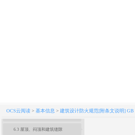
建筑设计防火规范 GB 50016-2014（2018年版）
1 总 则
2 术语、符号
3 厂房和仓库
4 甲、乙、丙类液体、气体储罐(区)和可燃材料堆场
5 民用建筑
6 建筑构造
6.1 防 火 墙
OCS云阅读
>
基本信息
>
建筑设计防火规范[附条文说明] GB 50
6.2 建筑构件和管道井
6.3 屋顶、闷顶和建筑缝隙