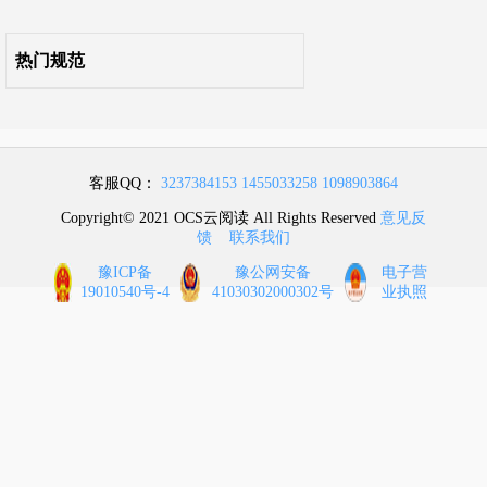
附录A 建筑高度和建筑层数的计算方法
热门规范
附录B 防火间距的计算方法
附录C 隧道内承重结构体的耐火极限试验升温曲线和相应的判定标准
客服QQ：
3237384153
1455033258
1098903864
本规范用词说明
Copyright© 2021 OCS云阅读 All Rights Reserved
意见反
馈
联系我们
引用标准名录
豫ICP备
豫公网安备
电子营
19010540号-4
41030302000302号
业执照
条文说明