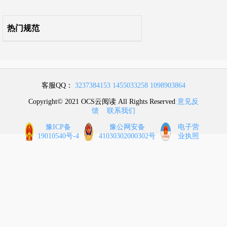
9 供暖、通风和空气调节
热门规范
10 电 气
11 木结构建筑
客服QQ：
3237384153
1455033258
1098903864
12 城市交通隧道
Copyright© 2021 OCS云阅读 All Rights Reserved
意见反
馈
联系我们
附录A 建筑高度和建筑层数的计算方法
豫ICP备
豫公网安备
电子营
19010540号-4
41030302000302号
业执照
附录B 防火间距的计算方法
附录C 隧道内承重结构体的耐火极限试验升温曲线和相应的判定标准
本规范用词说明
引用标准名录