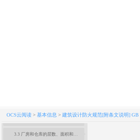
建筑设计防火规范 GB 50016-2014（2018年版）
1 总 则
2 术语、符号
3 厂房和仓库
3.1 火灾危险性分类
OCS云阅读
>
基本信息
>
建筑设计防火规范[附条文说明] GB 50
3.2 厂房和仓库的耐火等级
3.3 厂房和仓库的层数、面积和平面布置