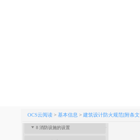
条文说明
1 总 则
2 术语、符号
3 厂房和仓库
4 甲、乙、丙类液体、气体储罐(区)和可燃材料堆场
5 民用建筑
6 建筑构造
7 灭火救援设施
OCS云阅读
>
基本信息
>
建筑设计防火规范[附条文说明]
8 消防设施的设置