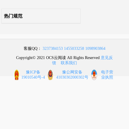
5 民用建筑
热门规范
6 建筑构造
7 灭火救援设施
客服QQ：
3237384153
1455033258
1098903864
8 消防设施的设置
Copyright© 2021 OCS云阅读 All Rights Reserved
意见反
馈
联系我们
9 供暖、通风和空气调节
豫ICP备
豫公网安备
电子营
19010540号-4
41030302000302号
业执照
10 电 气
11 木结构建筑
12 城市交通隧道
附录 各类建筑构件的燃烧性能和耐火极限