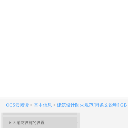
建筑设计防火规范 GB 50016-2014（2018年版）
1 总 则
2 术语、符号
3 厂房和仓库
4 甲、乙、丙类液体、气体储罐(区)和可燃材料堆场
5 民用建筑
6 建筑构造
OCS云阅读
>
基本信息
>
建筑设计防火规范[附条文说明] GB 50
7 灭火救援设施
8 消防设施的设置