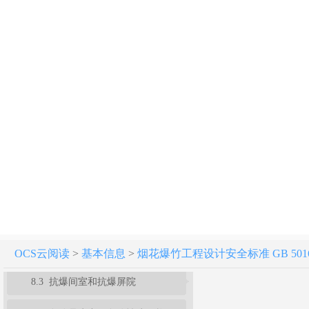
3 建（构）筑物危险等级和计算药量
4 工程规划和外部距离
5 总平面布置和内部距离
6 工艺与布置
7 危险品储存和运输
8 建筑结构
8.1 一般规定
8.2 危险品生产区危险性建（构）筑物的结构选型和构造
OCS云阅读
>
基本信息
>
烟花爆竹工程设计安全标准 GB 50161
8.3 抗爆间室和抗爆屏院