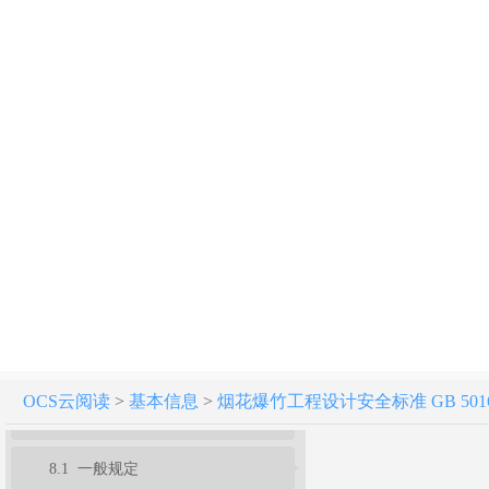
烟花爆竹工程设计安全标准 GB 50161-2022
条文说明
1 总则
3 建（构）筑物危险等级和计算药量
4 工程规划和外部距离
5 总平面布置和内部距离
6 工艺与布置
7 危险品储存和运输
OCS云阅读
>
基本信息
>
烟花爆竹工程设计安全标准 GB 50161
8 建筑结构
8.1 一般规定