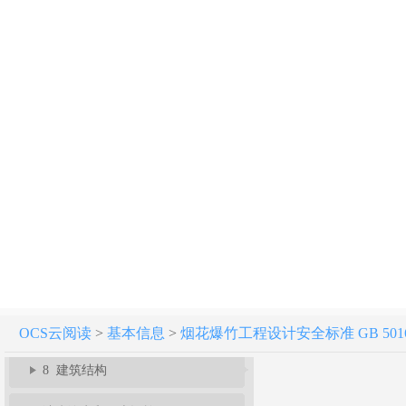
烟花爆竹工程设计安全标准 GB 50161-2022
1 总则
2 术语
3 建（构）筑物危险等级和计算药量
4 工程规划和外部距离
5 总平面布置和内部距离
6 工艺与布置
7 危险品储存和运输
OCS云阅读
>
基本信息
>
烟花爆竹工程设计安全标准 GB 50161
8 建筑结构