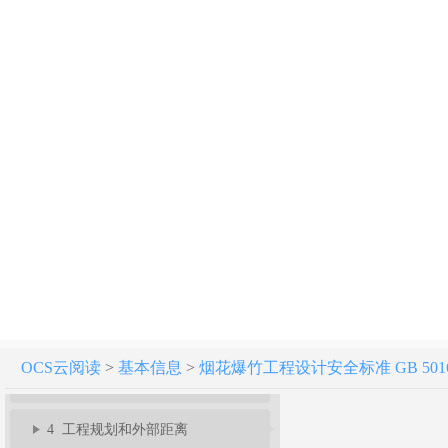
烟花爆竹工程设计安全标准 GB 50161-2022
1 总则
2 术语
OCS云阅读
>
基本信息
>
烟花爆竹工程设计安全标准 GB 50161
3 建（构）筑物危险等级和计算药量
4 工程规划和外部距离