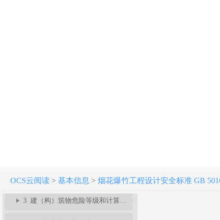
烟花爆竹工程设计安全标准 GB 50161-2022
条文说明
1 总则
OCS云阅读
>
基本信息
>
烟花爆竹工程设计安全标准 GB 50161
3 建（构）筑物危险等级和计算药量