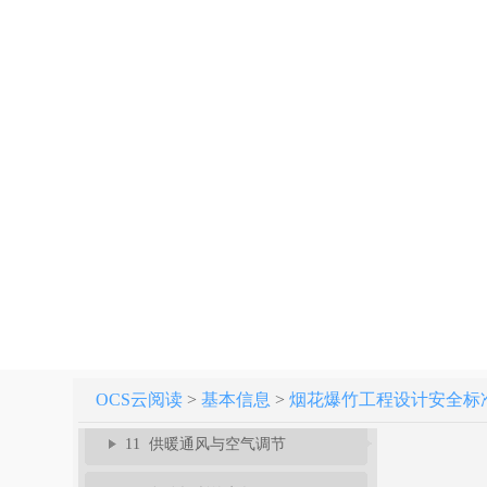
3 建（构）筑物危险等级和计算药量
4 工程规划和外部距离
5 总平面布置和内部距离
6 工艺与布置
7 危险品储存和运输
8 建筑结构
9 消防给水和灭火设施
10 废水处理
OCS云阅读
>
基本信息
>
烟花爆竹工程设计安全标准 GB
11 供暖通风与空气调节