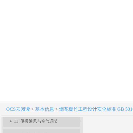
3 建（构）筑物危险等级和计算药量
4 工程规划和外部距离
5 总平面布置和内部距离
6 工艺与布置
7 危险品储存和运输
8 建筑结构
9 消防给水和灭火设施
10 废水处理
OCS云阅读
>
基本信息
>
烟花爆竹工程设计安全标准 GB 50161
11 供暖通风与空气调节