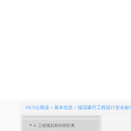
烟花爆竹工程设计安全标准 GB 50161-2022
条文说明
1 总则
OCS云阅读
>
基本信息
>
烟花爆竹工程设计安全标准 GB
3 建（构）筑物危险等级和计算药量
4 工程规划和外部距离