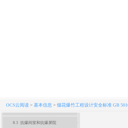
1 总则
3 建（构）筑物危险等级和计算药量
4 工程规划和外部距离
5 总平面布置和内部距离
6 工艺与布置
7 危险品储存和运输
8 建筑结构
8.1 一般规定
OCS云阅读
>
基本信息
>
烟花爆竹工程设计安全标准 GB 50161
8.2 危险品生产区危险性建（构）筑物的结构选型和构造
8.3 抗爆间室和抗爆屏院