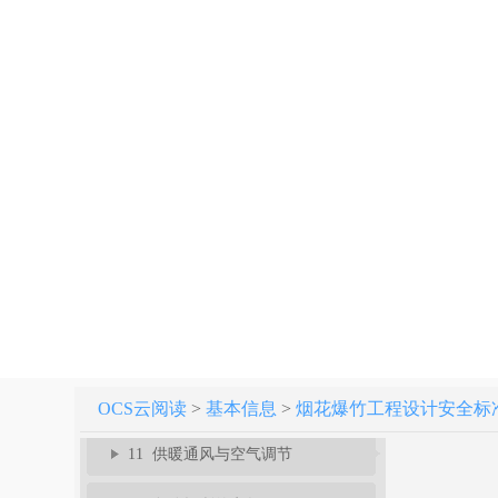
3 建（构）筑物危险等级和计算药量
4 工程规划和外部距离
5 总平面布置和内部距离
6 工艺与布置
7 危险品储存和运输
8 建筑结构
9 消防给水和灭火设施
10 废水处理
OCS云阅读
>
基本信息
>
烟花爆竹工程设计安全标准 GB
11 供暖通风与空气调节