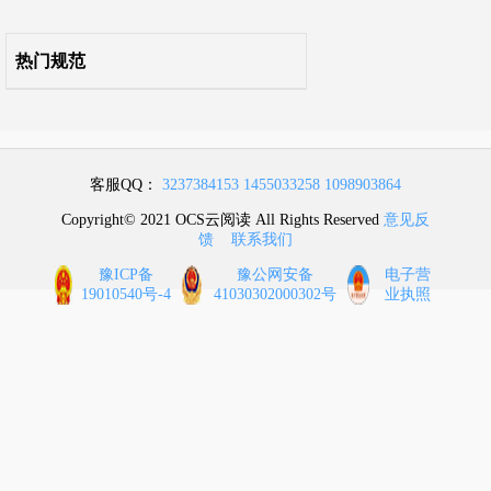
10 废水处理
热门规范
11 供暖通风与空气调节
12 危险场所的电气
客服QQ：
3237384153
1455033258
1098903864
13 自动控制和电信
Copyright© 2021 OCS云阅读 All Rights Reserved
意见反
馈
联系我们
附录A 典型配方药物的TNT当量系数
豫ICP备
豫公网安备
电子营
19010540号-4
41030302000302号
业执照
附录B 防护屏障的防护范围
本标准用词说明
引用标准名录
条文说明