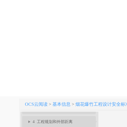
烟花爆竹工程设计安全标准 GB 50161-2022
条文说明
1 总则
OCS云阅读
>
基本信息
>
烟花爆竹工程设计安全标准 GB
3 建（构）筑物危险等级和计算药量
4 工程规划和外部距离