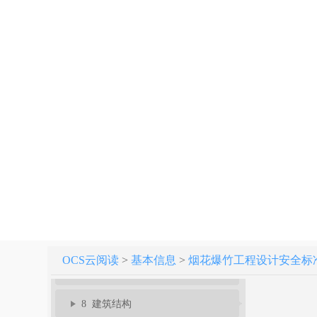
烟花爆竹工程设计安全标准 GB 50161-2022
1 总则
2 术语
3 建（构）筑物危险等级和计算药量
4 工程规划和外部距离
5 总平面布置和内部距离
6 工艺与布置
OCS云阅读
>
基本信息
>
烟花爆竹工程设计安全标准 GB
7 危险品储存和运输
8 建筑结构