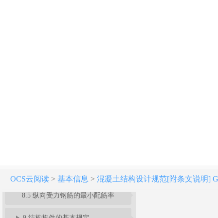
5 结构分析
6 承载能力极限状态计算
7 正常使用极限状态验算
8 构造规定
8.1 伸缩缝
8.2 混凝土保护层
8.3 钢筋的锚固
8.4 钢筋的连接
OCS云阅读
>
基本信息
>
混凝土结构设计规范[附条文说明] GB 5
8.5 纵向受力钢筋的最小配筋率
9 结构构件的基本规定