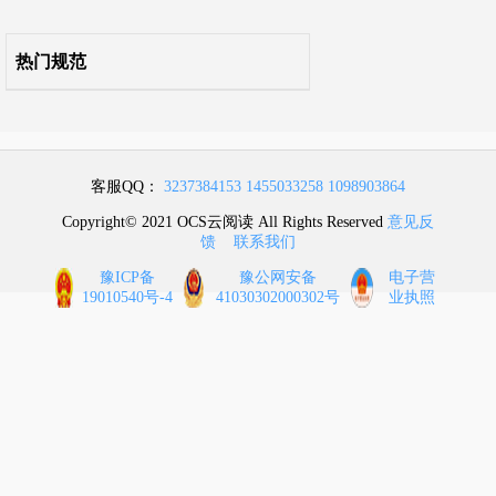
附录H 无支撑叠合梁板
热门规范
附录J 后张曲线预应力筋由锚具变形和预应力筋内缩引起的预应力损失
附录K 与时间相关的预应力损失
本规范用词说明
客服QQ：
3237384153
1455033258
1098903864
引用标准名录
Copyright© 2021 OCS云阅读 All Rights Reserved
意见反
馈
联系我们
条文说明
豫ICP备
豫公网安备
电子营
19010540号-4
41030302000302号
业执照
自2022年4月1日起废止的条文