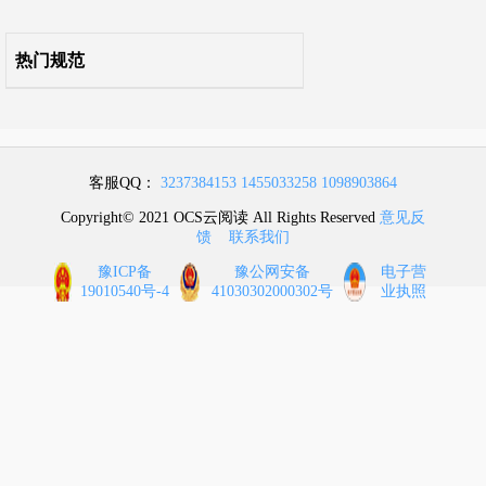
10 监控与安全防范系统
热门规范
11 电磁屏蔽系统
12 微模块
13 集装箱数据中心
客服QQ：
3237384153
1455033258
1098903864
Copyright© 2021 OCS云阅读 All Rights Reserved
意见反
14 综合测试
馈
联系我们
豫ICP备
豫公网安备
电子营
15 竣工验收
19010540号-4
41030302000302号
业执照