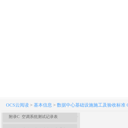
10 监控与安全防范系统
11 电磁屏蔽系统
12 微模块
13 集装箱数据中心
14 综合测试
15 竣工验收
附录A 配电系统验收记录表
附录B 防雷与接地装置验收记录表
OCS云阅读
>
基本信息
>
数据中心基础设施施工及验收标准 GB 5
附录C 空调系统测试记录表