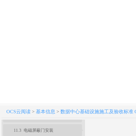
5 配电系统
6 防雷与接地系统
7 空调系统
8 给水排水系统
9 综合布线及网络系统
10 监控与安全防范系统
11 电磁屏蔽系统
11.1 一般规定
OCS云阅读
>
基本信息
>
数据中心基础设施施工及验收标准 GB 5
11.2 电磁屏蔽结构体施工
11.3 电磁屏蔽门安装