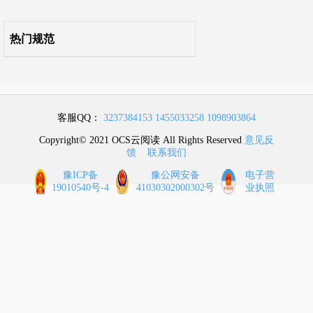
附录C 空调系统测试记录表
热门规范
附录D 线缆及光缆综合布线系统工程性能测试记录表
附录E 监控与安全防范系统功能检测记录表
客服QQ：
3237384153
1455033258
1098903864
附录F 电磁屏蔽室屏蔽效能测试记录表
Copyright© 2021 OCS云阅读 All Rights Reserved
意见反
馈
联系我们
附录G 电磁屏蔽室工程验收表
豫ICP备
豫公网安备
电子营
19010540号-4
41030302000302号
业执照
附录H 数据中心综合测试记录表
附录J 工程符合性验收表
附录K 工程竣工验收表
本标准用词说明