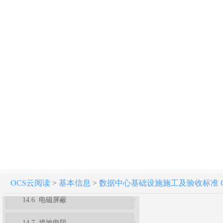
12 微模块
13 集装箱数据中心
14 综合测试
14.1 一般规定
14.2 温度、相对湿度
14.3 空气尘埃粒子浓度
14.4 照度
14.5 噪声
OCS云阅读
>
基本信息
>
数据中心基础设施施工及验收标准 GB 5
14.6 电磁屏蔽
14.7 接地电阻