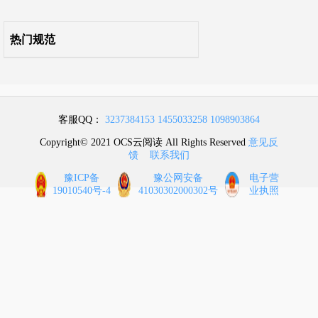
附录C 空调系统测试记录表
热门规范
附录D 线缆及光缆综合布线系统工程性能测试记录表
附录E 监控与安全防范系统功能检测记录表
附录F 电磁屏蔽室屏蔽效能测试记录表
客服QQ：
3237384153
1455033258
1098903864
附录G 电磁屏蔽室工程验收表
Copyright© 2021 OCS云阅读 All Rights Reserved
意见反
馈
联系我们
附录H 数据中心综合测试记录表
豫ICP备
豫公网安备
电子营
19010540号-4
41030302000302号
业执照
附录J 工程符合性验收表
附录K 工程竣工验收表
本标准用词说明
引用标准名录