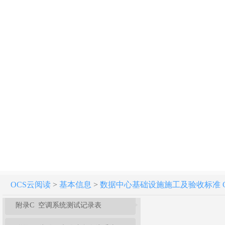
10 监控与安全防范系统
11 电磁屏蔽系统
12 微模块
13 集装箱数据中心
14 综合测试
15 竣工验收
附录A 配电系统验收记录表
附录B 防雷与接地装置验收记录表
OCS云阅读
>
基本信息
>
数据中心基础设施施工及验收标准 GB 5
附录C 空调系统测试记录表