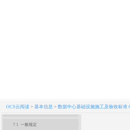
数据中心基础设施施工及验收标准 GB 50462-2024
条文说明
1 总则
2 术语
3 基本规定
4 室内装饰装修
5 配电系统
6 防雷与接地系统
OCS云阅读
>
基本信息
>
数据中心基础设施施工及验收标准 GB 5
7 空调系统
7.1 一般规定