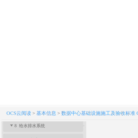
条文说明
1 总则
2 术语
3 基本规定
4 室内装饰装修
5 配电系统
6 防雷与接地系统
7 空调系统
OCS云阅读
>
基本信息
>
数据中心基础设施施工及验收标准 GB 5
8 给水排水系统