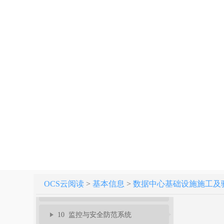
1 总则
2 术语
3 基本规定
4 室内装饰装修
5 配电系统
6 防雷与接地系统
7 空调系统
8 给水排水系统
OCS云阅读
>
基本信息
>
数据中心基础设施施工及验收标准
9 综合布线及网络系统
10 监控与安全防范系统