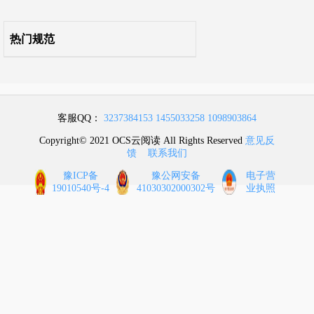
附录H 数据中心综合测试记录表
热门规范
附录J 工程符合性验收表
附录K 工程竣工验收表
客服QQ：
3237384153
1455033258
1098903864
本标准用词说明
Copyright© 2021 OCS云阅读 All Rights Reserved
意见反
馈
联系我们
引用标准名录
豫ICP备
豫公网安备
电子营
19010540号-4
41030302000302号
业执照
条文说明