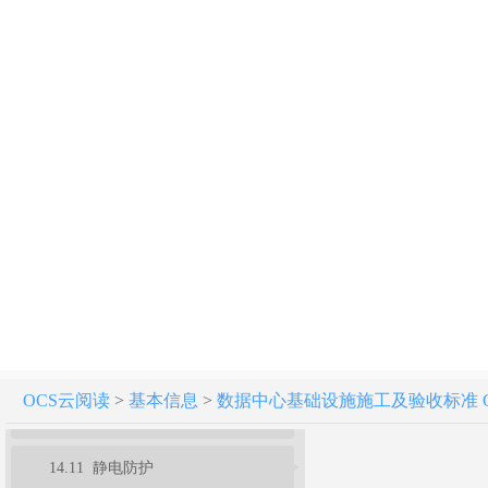
14.2 温度、相对湿度
14.3 空气尘埃粒子浓度
14.4 照度
14.5 噪声
14.6 电磁屏蔽
14.7 接地电阻
14.8 供电电源质量
14.9 无线电骚扰环境场强和工频磁场场强
OCS云阅读
>
基本信息
>
数据中心基础设施施工及验收标准 GB 5
14.10 综合布线系统
14.11 静电防护