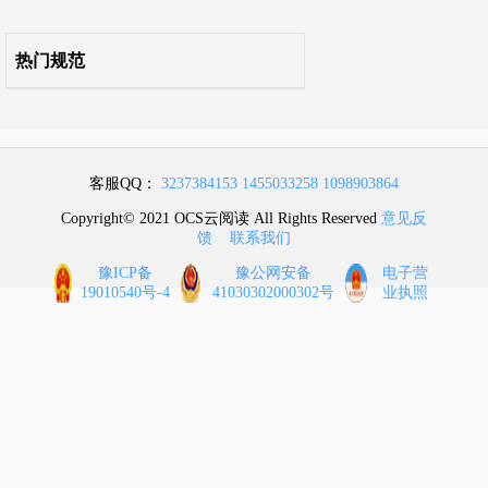
6 防雷与接地系统
热门规范
7 空调系统
8 给水排水系统
9 综合布线及网络系统
客服QQ：
3237384153
1455033258
1098903864
Copyright© 2021 OCS云阅读 All Rights Reserved
意见反
10 监控与安全防范系统
馈
联系我们
豫ICP备
豫公网安备
电子营
11 电磁屏蔽系统
19010540号-4
41030302000302号
业执照
12 微模块
13 集装箱数据中心
14 综合测试
15 竣工验收