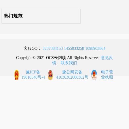
附录F 电磁屏蔽室屏蔽效能测试记录表
热门规范
附录G 电磁屏蔽室工程验收表
附录H 数据中心综合测试记录表
附录J 工程符合性验收表
客服QQ：
3237384153
1455033258
1098903864
附录K 工程竣工验收表
Copyright© 2021 OCS云阅读 All Rights Reserved
意见反
馈
联系我们
本标准用词说明
豫ICP备
豫公网安备
电子营
19010540号-4
41030302000302号
业执照
引用标准名录
条文说明