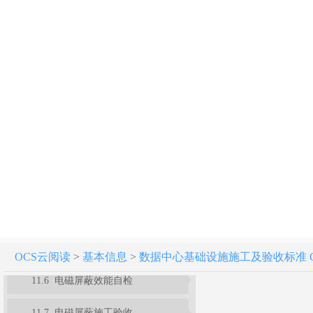
9 综合布线及网络系统
10 监控与安全防范系统
11 电磁屏蔽系统
11.1 一般规定
11.2 电磁屏蔽结构体施工
11.3 电磁屏蔽门安装
11.4 其余附属配套件的安装
11.5 其他施工要求
OCS云阅读
>
基本信息
>
数据中心基础设施施工及验收标准 GB 5
11.6 电磁屏蔽效能自检
11.7 电磁屏蔽施工验收