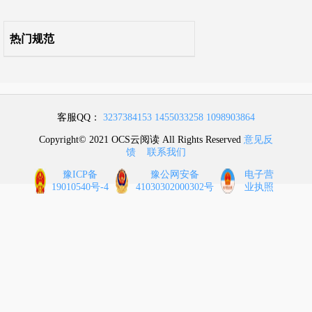
附录D 线缆及光缆综合布线系统工程性能测试记录表
热门规范
附录E 监控与安全防范系统功能检测记录表
附录F 电磁屏蔽室屏蔽效能测试记录表
附录G 电磁屏蔽室工程验收表
客服QQ：
3237384153
1455033258
1098903864
附录H 数据中心综合测试记录表
Copyright© 2021 OCS云阅读 All Rights Reserved
意见反
馈
联系我们
附录J 工程符合性验收表
豫ICP备
豫公网安备
电子营
19010540号-4
41030302000302号
业执照
附录K 工程竣工验收表
本标准用词说明
引用标准名录
条文说明