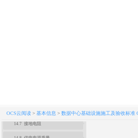
13 集装箱数据中心
14 综合测试
14.1 一般规定
14.2 温度、相对湿度
14.3 空气尘埃粒子浓度
14.4 照度
14.5 噪声
14.6 电磁屏蔽
OCS云阅读
>
基本信息
>
数据中心基础设施施工及验收标准 GB 5
14.7 接地电阻
14.8 供电电源质量