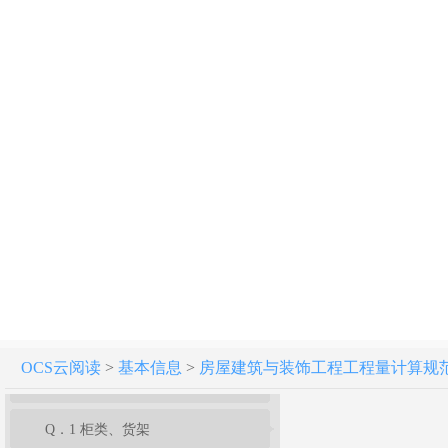
附录G 木结构工程
附录H 门窗工程
附录J 屋面及防水工程
附录K 保温、隔热、防腐工程
附录L 楼地面装饰工程
附录M 墙、柱面装饰与隔断、幕墙工程
附录N 天棚工程
附录P 油漆、涂料、裱糊工程
OCS云阅读
>
基本信息
>
房屋建筑与装饰工程工程量计算规范[附条文
附录Q 其他装饰工程
Q．1 柜类、货架