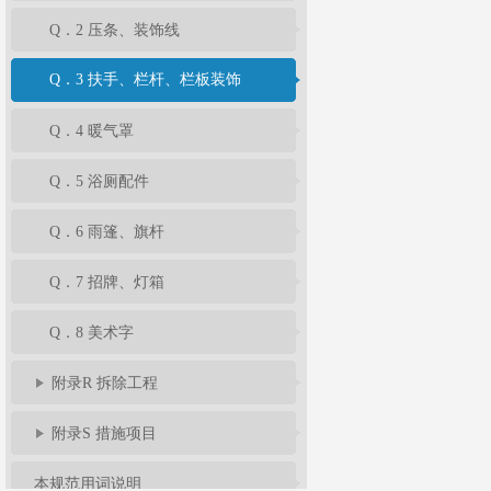
Q．2 压条、装饰线
Q．3 扶手、栏杆、栏板装饰
Q．4 暖气罩
Q．5 浴厕配件
Q．6 雨篷、旗杆
Q．7 招牌、灯箱
Q．8 美术字
附录R 拆除工程
附录S 措施项目
本规范用词说明