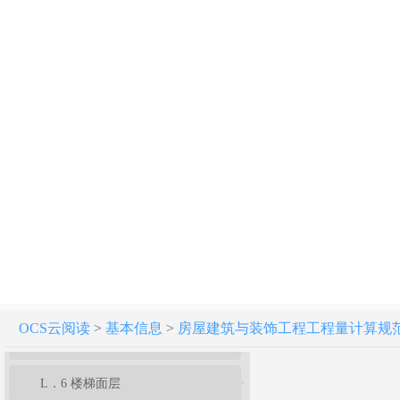
附录H 门窗工程
附录J 屋面及防水工程
附录K 保温、隔热、防腐工程
附录L 楼地面装饰工程
L．1 整体面层及找平层
L．2 块料面层
L．3 橡塑面层
L．4 其他材料面层
OCS云阅读
>
基本信息
>
房屋建筑与装饰工程工程量计算规范[附条文
L．5 踢脚线
L．6 楼梯面层