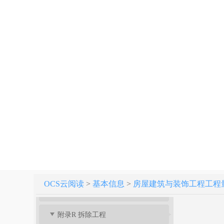
附录G 木结构工程
附录H 门窗工程
附录J 屋面及防水工程
附录K 保温、隔热、防腐工程
附录L 楼地面装饰工程
附录M 墙、柱面装饰与隔断、幕墙工程
附录N 天棚工程
附录P 油漆、涂料、裱糊工程
OCS云阅读
>
基本信息
>
房屋建筑与装饰工程工程量计算
附录Q 其他装饰工程
附录R 拆除工程