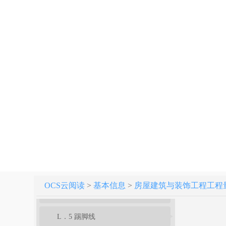
附录G 木结构工程
附录H 门窗工程
附录J 屋面及防水工程
附录K 保温、隔热、防腐工程
附录L 楼地面装饰工程
L．1 整体面层及找平层
L．2 块料面层
L．3 橡塑面层
OCS云阅读
>
基本信息
>
房屋建筑与装饰工程工程量计算
L．4 其他材料面层
L．5 踢脚线