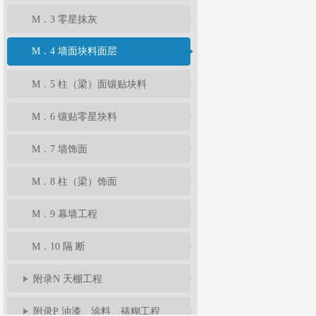
M．3 零星抹灰
M．4 墙面块料面层
M．5 柱（梁）面镶贴块料
M．6 镶贴零星块料
M．7 墙饰面
M．8 柱（梁）饰面
M．9 幕墙工程
M．10 隔 断
附录N 天棚工程
附录P 油漆、涂料、裱糊工程