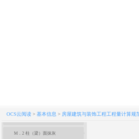
附录E 混凝土及钢筋混凝土工程
附录F 金属结构工程
附录G 木结构工程
附录H 门窗工程
附录J 屋面及防水工程
附录K 保温、隔热、防腐工程
附录L 楼地面装饰工程
附录M 墙、柱面装饰与隔断、幕墙工程
OCS云阅读
>
基本信息
>
房屋建筑与装饰工程工程量计算规范[附条文
M．1 墙面抹灰
M．2 柱（梁）面抹灰