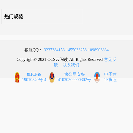
附录Q 其他装饰工程
热门规范
附录R 拆除工程
附录S 措施项目
客服QQ：
3237384153
1455033258
1098903864
本规范用词说明
Copyright© 2021 OCS云阅读 All Rights Reserved
意见反
馈
联系我们
引用标准名录
豫ICP备
豫公网安备
电子营
19010540号-4
41030302000302号
业执照
条文说明