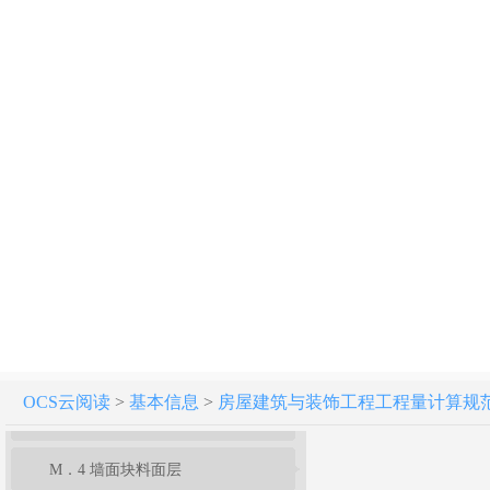
附录G 木结构工程
附录H 门窗工程
附录J 屋面及防水工程
附录K 保温、隔热、防腐工程
附录L 楼地面装饰工程
附录M 墙、柱面装饰与隔断、幕墙工程
M．1 墙面抹灰
M．2 柱（梁）面抹灰
OCS云阅读
>
基本信息
>
房屋建筑与装饰工程工程量计算规范[附条文
M．3 零星抹灰
M．4 墙面块料面层