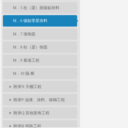
M．5 柱（梁）面镶贴块料
M．6 镶贴零星块料
M．7 墙饰面
M．8 柱（梁）饰面
M．9 幕墙工程
M．10 隔 断
附录N 天棚工程
附录P 油漆、涂料、裱糊工程
附录Q 其他装饰工程
附录R 拆除工程