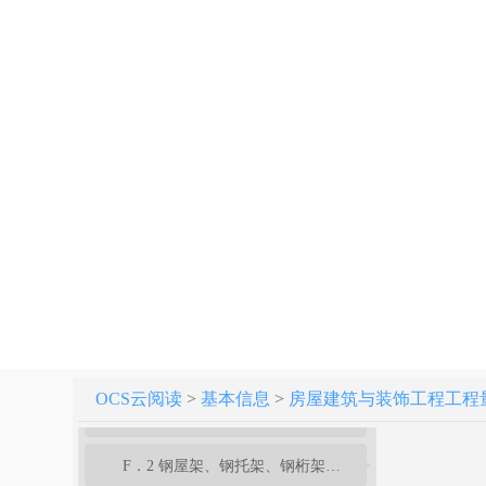
3 工程计量
4 工程量清单编制
附录A 土石方工程
附录B 地基处理与边坡支护工程
附录C 桩基工程
附录D 砌筑工程
附录E 混凝土及钢筋混凝土工程
附录F 金属结构工程
OCS云阅读
>
基本信息
>
房屋建筑与装饰工程工程量计算
F．1 钢网架
F．2 钢屋架、钢托架、钢桁架、钢架桥