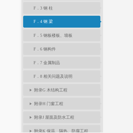
F．3 钢 柱
F．4 钢 梁
F．5 钢板楼板、墙板
F．6 钢构件
F．7 金属制品
F．8 相关问题及说明
附录G 木结构工程
附录H 门窗工程
附录J 屋面及防水工程
附录K 保温、隔热、防腐工程