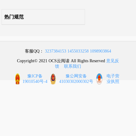
E．16 螺栓、铁件
热门规范
E．17 相关问题及说明
附录F 金属结构工程
附录G 木结构工程
客服QQ：
3237384153
1455033258
1098903864
附录H 门窗工程
Copyright© 2021 OCS云阅读 All Rights Reserved
意见反
馈
联系我们
附录J 屋面及防水工程
豫ICP备
豫公网安备
电子营
19010540号-4
41030302000302号
业执照
附录K 保温、隔热、防腐工程
附录L 楼地面装饰工程
附录M 墙、柱面装饰与隔断、幕墙工程
附录N 天棚工程