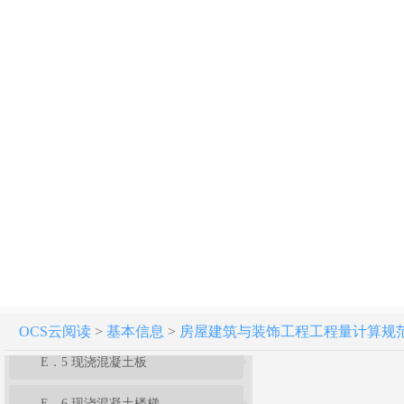
附录B 地基处理与边坡支护工程
附录C 桩基工程
附录D 砌筑工程
附录E 混凝土及钢筋混凝土工程
E．1 现浇混凝土基础
E．2 现浇混凝土柱
E．3 现浇混凝土梁
E．4 现浇混凝土墙
OCS云阅读
>
基本信息
>
房屋建筑与装饰工程工程量计算规范[附条文
E．5 现浇混凝土板
E．6 现浇混凝土楼梯