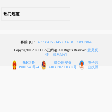
附录Q 其他装饰工程
热门规范
附录R 拆除工程
附录S 措施项目
客服QQ：
3237384153
1455033258
1098903864
本规范用词说明
Copyright© 2021 OCS云阅读 All Rights Reserved
意见反
馈
联系我们
引用标准名录
豫ICP备
豫公网安备
电子营
19010540号-4
41030302000302号
业执照
条文说明