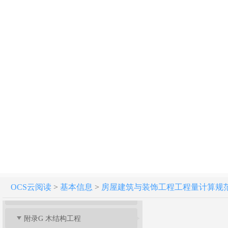
2 术 语
3 工程计量
4 工程量清单编制
附录A 土石方工程
附录B 地基处理与边坡支护工程
附录C 桩基工程
附录D 砌筑工程
附录E 混凝土及钢筋混凝土工程
OCS云阅读
>
基本信息
>
房屋建筑与装饰工程工程量计算规范[附条文
附录F 金属结构工程
附录G 木结构工程