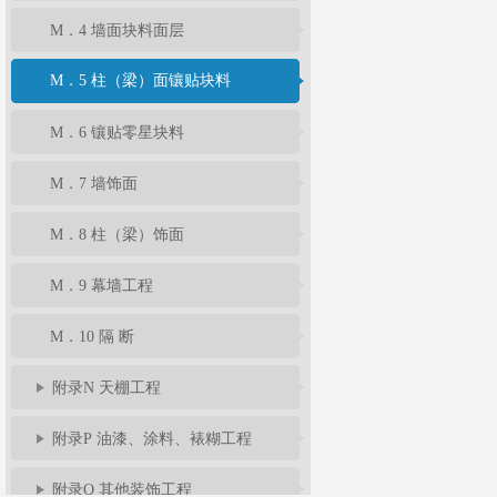
M．4 墙面块料面层
M．5 柱（梁）面镶贴块料
M．6 镶贴零星块料
M．7 墙饰面
M．8 柱（梁）饰面
M．9 幕墙工程
M．10 隔 断
附录N 天棚工程
附录P 油漆、涂料、裱糊工程
附录Q 其他装饰工程