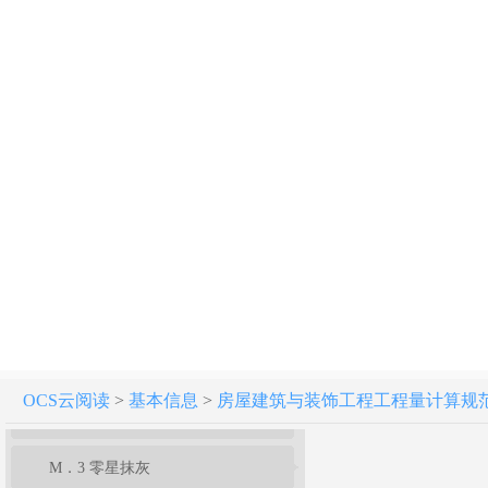
附录F 金属结构工程
附录G 木结构工程
附录H 门窗工程
附录J 屋面及防水工程
附录K 保温、隔热、防腐工程
附录L 楼地面装饰工程
附录M 墙、柱面装饰与隔断、幕墙工程
M．1 墙面抹灰
OCS云阅读
>
基本信息
>
房屋建筑与装饰工程工程量计算规范[附条文
M．2 柱（梁）面抹灰
M．3 零星抹灰