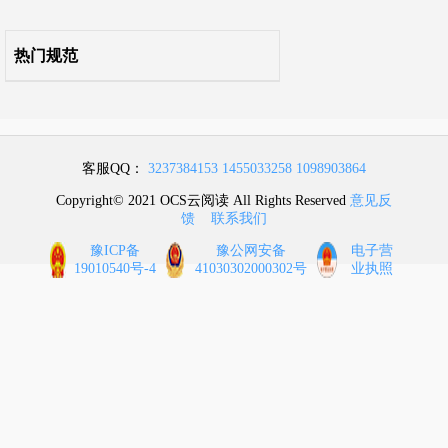
附录L 楼地面装饰工程
热门规范
附录M 墙、柱面装饰与隔断、幕墙工程
附录N 天棚工程
客服QQ：
3237384153
1455033258
1098903864
附录P 油漆、涂料、裱糊工程
Copyright© 2021 OCS云阅读 All Rights Reserved
意见反
馈
联系我们
附录Q 其他装饰工程
豫ICP备
豫公网安备
电子营
19010540号-4
41030302000302号
业执照
附录R 拆除工程
附录S 措施项目
本规范用词说明
引用标准名录