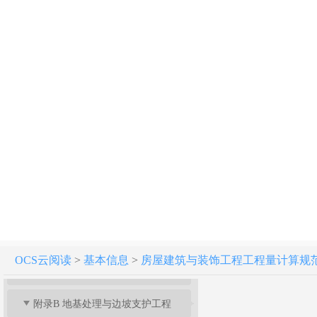
房屋建筑与装饰工程工程量计算规范[附条文说明] GB 50854-2013
1 总 则
2 术 语
3 工程计量
4 工程量清单编制
OCS云阅读
>
基本信息
>
房屋建筑与装饰工程工程量计算规范[附条文
附录A 土石方工程
附录B 地基处理与边坡支护工程