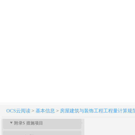
附录J 屋面及防水工程
附录K 保温、隔热、防腐工程
附录L 楼地面装饰工程
附录M 墙、柱面装饰与隔断、幕墙工程
附录N 天棚工程
附录P 油漆、涂料、裱糊工程
附录Q 其他装饰工程
附录R 拆除工程
OCS云阅读
>
基本信息
>
房屋建筑与装饰工程工程量计算规范[附条文
附录S 措施项目