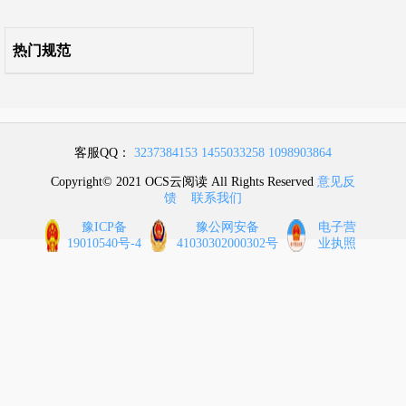
附录Q 其他装饰工程
热门规范
附录R 拆除工程
附录S 措施项目
客服QQ：
3237384153
1455033258
1098903864
本规范用词说明
Copyright© 2021 OCS云阅读 All Rights Reserved
意见反
馈
联系我们
引用标准名录
豫ICP备
豫公网安备
电子营
19010540号-4
41030302000302号
业执照
条文说明