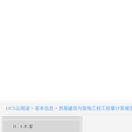
附录E 混凝土及钢筋混凝土工程
附录F 金属结构工程
附录G 木结构工程
附录H 门窗工程
H．1 木 门
H．2 金属门
H．3 金属卷帘（闸）门
H．4 厂库房大门、特种门
OCS云阅读
>
基本信息
>
房屋建筑与装饰工程工程量计算规范[附条文
H．5 其他门
H．6 木 窗