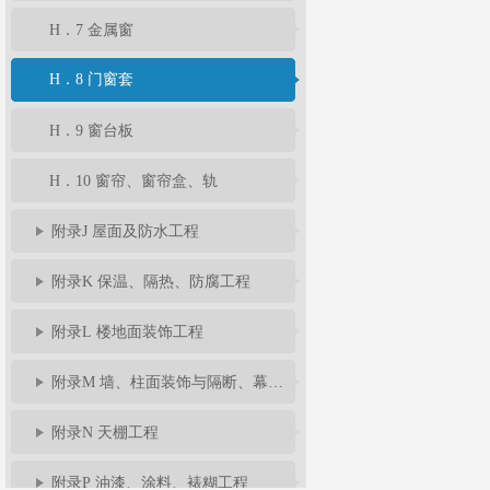
H．7 金属窗
H．8 门窗套
H．9 窗台板
H．10 窗帘、窗帘盒、轨
附录J 屋面及防水工程
附录K 保温、隔热、防腐工程
附录L 楼地面装饰工程
附录M 墙、柱面装饰与隔断、幕墙工程
附录N 天棚工程
附录P 油漆、涂料、裱糊工程