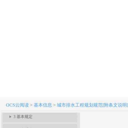
城市排水工程规划规范 GB 50318-2017
条文说明
1 总 则
2 术 语
OCS云阅读
>
基本信息
>
城市排水工程规划规范[附条文说明] GB 
3 基本规定