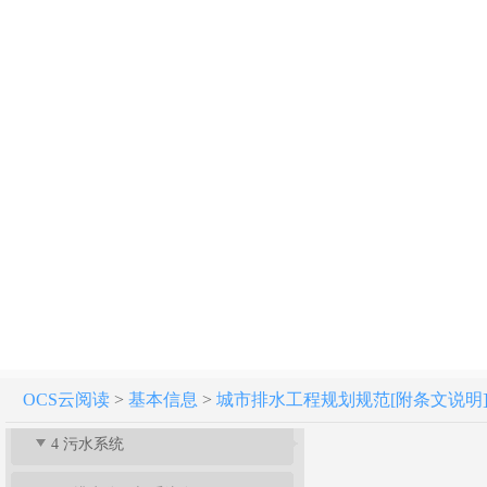
城市排水工程规划规范 GB 50318-2017
条文说明
1 总 则
2 术 语
3 基本规定
OCS云阅读
>
基本信息
>
城市排水工程规划规范[附条文说明] GB 
4 污水系统