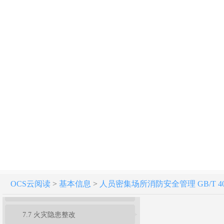
5 消防安全责任
6 消防组织
7 消防安全制度和管理
7.1 通用要求
7.2 消防安全例会
7.3 防火巡查、检查
7.4 消防宣传与培训
7.5 安全疏散设施管理
OCS云阅读
>
基本信息
>
人员密集场所消防安全管理 GB/T 4024
7.6 消防设施管理
7.7 火灾隐患整改